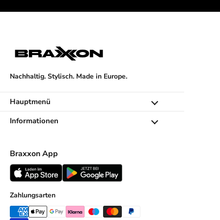
u
n
s
e
r
e
Nachhaltig. Stylisch. Made in Europe.
n
n
e
Hauptmenü
u
Informationen
e
n
K
Braxxon App
o
l
l
e
Zahlungsarten
k
t