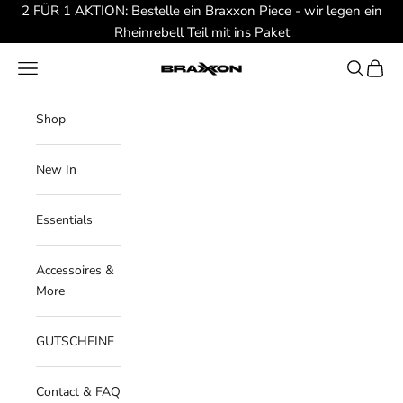
Zum Inhalt springen
2 FÜR 1 AKTION: Bestelle ein Braxxon Piece - wir legen ein
Rheinrebell Teil mit ins Paket
Braxxon
Menü
Suchen
Waren
Shop
New In
Essentials
Accessoires &
More
GUTSCHEINE
Contact & FAQ