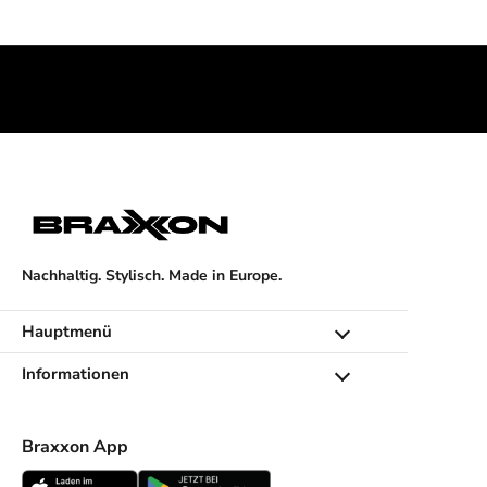
e
r
v
o
n
u
n
s
e
r
e
Nachhaltig. Stylisch. Made in Europe.
n
n
e
Hauptmenü
u
Informationen
e
n
K
Braxxon App
o
l