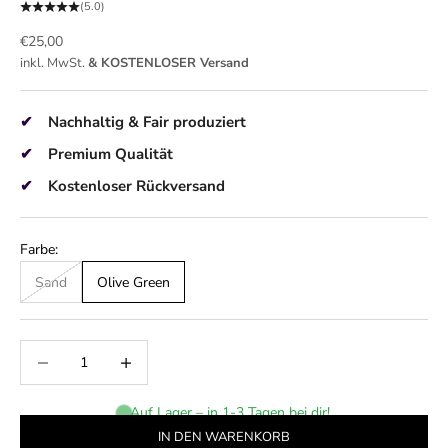
(5.0)
Angebot
€25,00
inkl. MwSt.
& KOSTENLOSER Versand
Nachhaltig & Fair produziert
Premium Qualität
Kostenloser Rückversand
Farbe:
Sand
Olive Green
Anzahl verringern
Anzahl erhöhen
Auf Lager – in 1-3 Tagen bei dir!
IN DEN WARENKORB