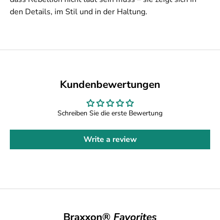
den Details, im Stil und in der Haltung.
W
e
r
d
T
Kundenbewertungen
e
Schreiben Sie die erste Bewertung
i
l
Write a review
d
e
r
B
Braxxon®
Favorites
r