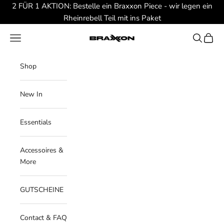
Zum Inhalt springen
2 FÜR 1 AKTION: Bestelle ein Braxxon Piece - wir legen ein
Rheinrebell Teil mit ins Paket
Braxxon
Menü
Suchen
Waren
Shop
New In
Essentials
Accessoires &
More
GUTSCHEINE
Contact & FAQ