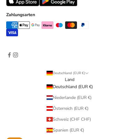
l
e
Zahlungsarten
k
t
i
o
n
e
n
u
Deutschland (EUR €)
n
Land
d
Deutschland (EUR €)
e
Niederlande (EUR €)
x
k
Österreich (EUR €)
l
u
Schweiz (CHF CHF)
s
Spanien (EUR €)
i