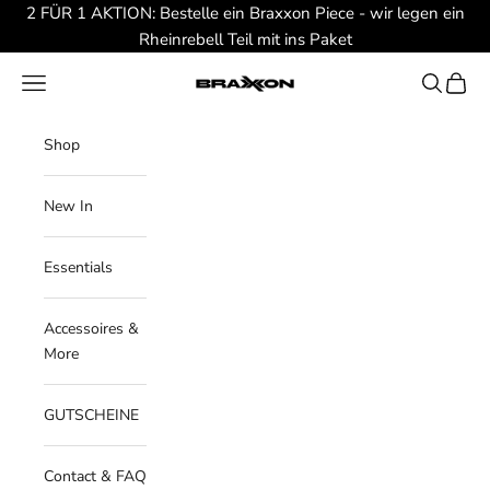
Zum Inhalt springen
2 FÜR 1 AKTION: Bestelle ein Braxxon Piece - wir legen ein
Rheinrebell Teil mit ins Paket
Braxxon
Menü
Suchen
Waren
Shop
New In
Essentials
Accessoires &
More
GUTSCHEINE
Contact & FAQ