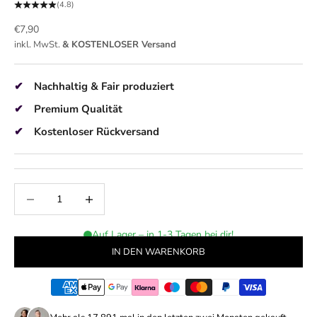
(4.8)
Angebot
€7,90
inkl. MwSt.
& KOSTENLOSER Versand
Nachhaltig & Fair produziert
Premium Qualität
Kostenloser Rückversand
Anzahl verringern
Anzahl erhöhen
Auf Lager – in 1-3 Tagen bei dir!
IN DEN WARENKORB