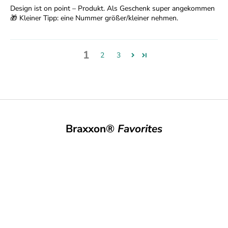
e
Design ist on point – Produkt. Als Geschenk super angekommen
🎁 Kleiner Tipp: eine Nummer größer/kleiner nehmen.
i
l
1
2
3
d
e
r
B
Braxxon®
Favorites
r
a
x
x
o
n