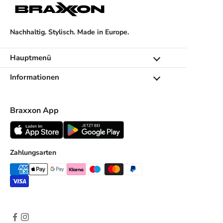
r
e
Nachhaltig. Stylisch. Made in Europe.
n
n
e
Hauptmenü
u
Informationen
e
n
K
Braxxon App
o
l
l
e
Zahlungsarten
k
t
i
o
n
e