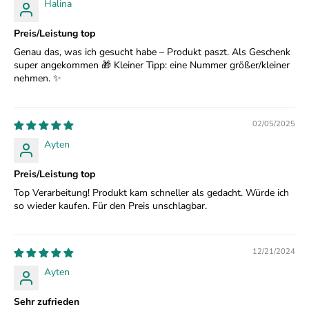
Halina
Preis/Leistung top
Genau das, was ich gesucht habe – Produkt paszt. Als Geschenk
super angekommen 🎁 Kleiner Tipp: eine Nummer größer/kleiner
nehmen. ✨
02/05/2025
Ayten
Preis/Leistung top
Top Verarbeitung! Produkt kam schneller als gedacht. Würde ich
W
so wieder kaufen. Für den Preis unschlagbar.
e
r
12/21/2024
d
Ayten
T
Sehr zufrieden