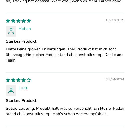
an, Tracking hat gepasst. Wäre cool, wenn es mehr Farben gäbe.
02/23/2025
Hubert
Starkes Produkt
Hatte keine großen Erwartungen, aber Produkt hat mich echt
überzeugt. Ein kleiner Faden stand ab, sonst alles top. Danke ans
W
Team!
e
r
11/14/2024
d
Luka
T
Starkes Produkt
e
Solide Leistung, Produkt hält was es verspricht. Ein kleiner Faden
stand ab, sonst alles top. Hab's schon weiterempfohlen.
i
l