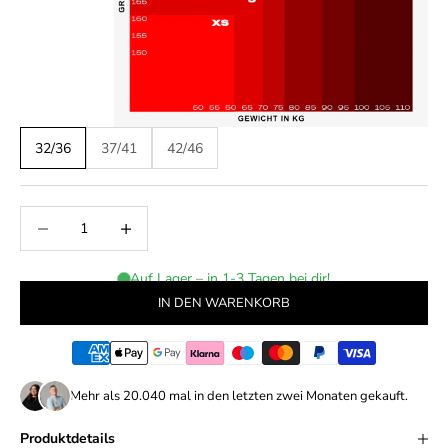
32/36
37/41
42/46
Anzahl verringern
Anzahl erhöhen
Auf Lager – in 1-3 Tagen bei dir!
IN DEN WARENKORB
Mehr als
20.040
mal in den letzten zwei Monaten gekauft.
Produktdetails