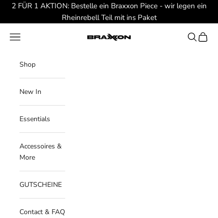
Zum Inhalt springen
2 FÜR 1 AKTION: Bestelle ein Braxxon Piece - wir legen ein
Rheinrebell Teil mit ins Paket
Braxxon
Menü
Suchen
Waren
Shop
New In
Essentials
Accessoires &
More
GUTSCHEINE
Contact & FAQ