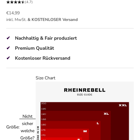
(4.7)
Angebot
€14,99
inkl. MwSt.
& KOSTENLOSER Versand
Nachhaltig & Fair produziert
Premium Qualität
Kostenloser Rückversand
Size Chart
Nicht
sicher
Größe:
welche
Größe?